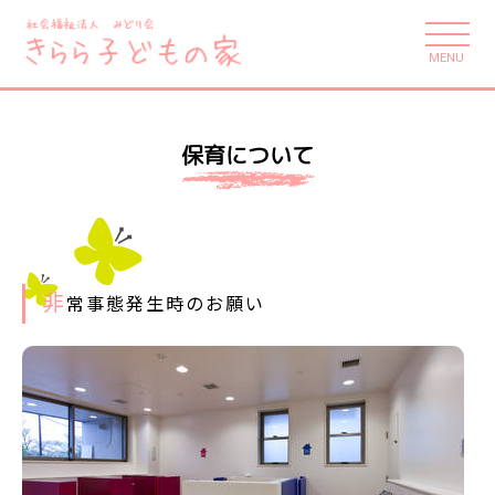
MENU
保育について
非
常事態発生時のお願い