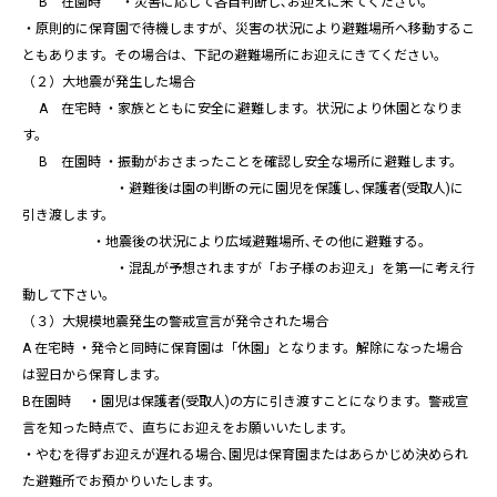
B 在園時 ・災害に応じて各自判断し､お迎えに来てください。
・原則的に保育園で待機しますが、災害の状況により避難場所へ移動するこ
ともあります。その場合は、下記の避難場所にお迎えにきてください。
（２）大地震が発生した場合
A 在宅時 ・家族とともに安全に避難します。状況により休園となりま
す。
B 在園時 ・振動がおさまったことを確認し安全な場所に避難します。
・避難後は園の判断の元に園児を保護し､保護者(受取人)に
引き渡します。
・地震後の状況により広域避難場所､その他に避難する。
・混乱が予想されますが「お子様のお迎え」を第一に考え行
動して下さい。
（３）大規模地震発生の警戒宣言が発令された場合
A 在宅時 ・発令と同時に保育園は「休園」となります。解除になった場合
は翌日から保育します。
B在園時 ・園児は保護者(受取人)の方に引き渡すことになります。警戒宣
言を知った時点で、直ちにお迎えをお願いいたします。
・やむを得ずお迎えが遅れる場合､園児は保育園またはあらかじめ決められ
た避難所でお預かりいたします。