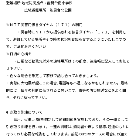
避難場所 地域防災拠点：能見台南小学校
広域避難場所：能見台北公園
※ＮＴＴ災害用伝言ダイヤル（１７１）の利用
・災害時にＮＴＴから提供される伝言ダイヤル「１７１」を利用し
て、避難している場所やその時の状況をお知らせするようにいたしますの
で、ご承知おきください
※日頃の心構え
・出張など勤務先以外の連絡場所はその都度、連絡帳に記入してお知ら
せ下さい。
・色々な場合を想定して家族で話し合っておきましょう。
・実際に大地震が起こった場合､電話等も不通になるかもしれません。最終
的には 個々の判断に任されると思います。市等の防災放送などをよく聞
き、それに従って下さい。
引き取り訓練について
毎月、火事､地震を想定して避難訓練を実施しており、その一環として
引き取り訓練を行います。一連の訓練は､消防署や市より指導､通達のもとに
行っており必要な報告もしております。前記の3つのケースの場合にお迎え