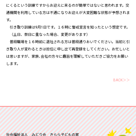
にくるという訓練ですからお迎えに来るのが簡単ではないと思われます。交
通機関を利用している方は不通になりお迎えが大変困難な状態が予想されま
す。
引き取り訓練は9月1日です。１６時に警戒宣言を知ったという想定です。
（土日、祭日に重なった場合、変更があります）
普段職場を１６時前に退社される方は普段通りおいでください。当初と引
き取り人が変わるときは担任に申し出て再登録をしてください。お忙しいと
は思いますが、家族､会社の方々に趣旨を理解していただきご協力をお願い
します。
BACK＞＞
社会福祉法人 みどり会 きらら子どもの家