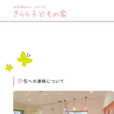
担
任への連絡について