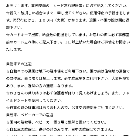
お開けします。事務室前の「カード忘れ記録簿」に必ず記入してください。
☆紛失・破損した場合はすぐに申し出てください。使用停止の手続きをしま
す。再発行には１，１００円（実費）かかります。退園・卒園の際は園に返
却下さい。
☆カードキーで出席、給食数の把握をしています。お忘れの際は必ず事務室
前のカード忘れ簿にご記入下さい。３日以上続いた場合はご事情をお聞きい
たします。
自動車での送迎
☆自動車での通園は地下の駐車場をご利用下さい。園の前は住宅地の道路で
の駐停車、乗り降りは禁止します。必ず駐車場をご利用下さい。大変危険で
あり、また、近隣の方の迷惑になります。
☆お子さんの乗り降りは必ず保護者が降りて見てあげましょう。また、チャ
イルドシートを使用してください。
☆行事の時の駐車場はありませんので、公共交通機関をご利用ください。
自転車、ベビーカーでの送迎
☆園内の駐輪場、ベビーカー置き場に整然と置いてください。
☆自転車の駐輪は、送迎の時のみです。日中の駐輪はできません。