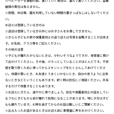
☆ベビーカーを通勤の間、置いていく場合は、畳んで置いてください。盗難
破損の責任は負えません。
☆夜間、休日等、園を利用していない時間の置きっぱなしはしないでくださ
い。
お迎えは登録している方のみ
☆送迎は登録している方以外にはお子さんをお渡しできません。
☆きらら子どもの家の保護者同士の送り迎えは写真を省略することが出来ま
す。お名前、クラス等をご記入ください。
その他の注意
☆子どもが離れたがらないときは、かわいそうなようですが、保育者に預け
て出かけてください。その後、けろっとしていることがほとんどです。不安
感を取り除くために帰ってからスキンシップをたくさんしてあげてくださ
い。体調が悪いとき、お友達とうまくいかないとき、自分の思うように出来
ないときなどということもあります。続く時は担任にご相談ください。共有
するだけで改善することもあります。
☆お迎えにきたら、速やかに帰りましょう。担任や保護者同士の話をしてい
るうちに子どもから目が離れて危険になることがあります。特に夕方は子ど
もも疲れています。６時を過ぎてからのお話は難しいとご理解ください。
☆込み入ったお話があるときはお迎え前に事務室に声をおかけください。