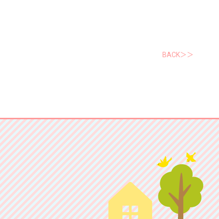
）
BACK＞＞