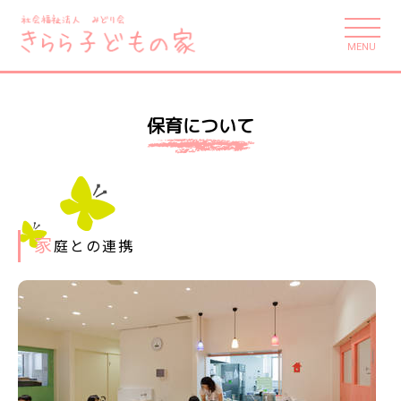
MENU
保育について
家
庭との連携